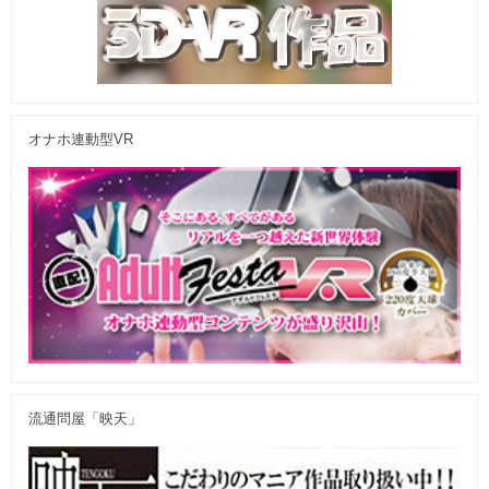
オナホ連動型VR
流通問屋「映天」