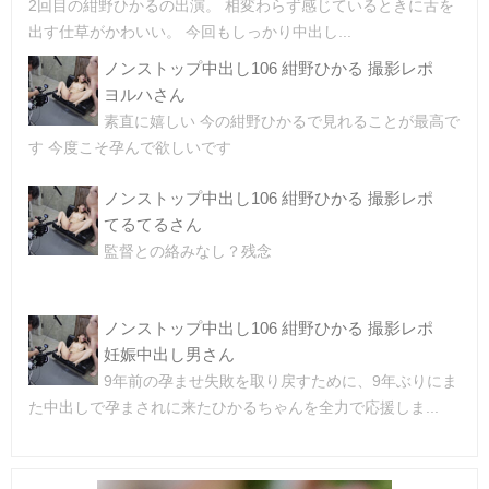
2回目の紺野ひかるの出演。 相変わらず感じているときに舌を
出す仕草がかわいい。 今回もしっかり中出し...
ノンストップ中出し106 紺野ひかる 撮影レポ
ヨルハさん
素直に嬉しい 今の紺野ひかるで見れることが最高で
す 今度こそ孕んで欲しいです
ノンストップ中出し106 紺野ひかる 撮影レポ
てるてるさん
監督との絡みなし？残念
ノンストップ中出し106 紺野ひかる 撮影レポ
妊娠中出し男さん
9年前の孕ませ失敗を取り戻すために、9年ぶりにま
た中出しで孕まされに来たひかるちゃんを全力で応援しま...