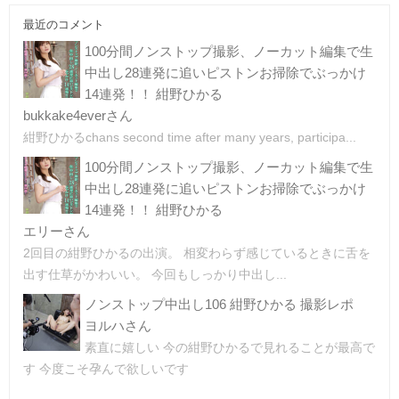
最近のコメント
100分間ノンストップ撮影、ノーカット編集で生
中出し28連発に追いピストンお掃除でぶっかけ
14連発！！ 紺野ひかる
bukkake4everさん
紺野ひかるchans second time after many years, participa...
100分間ノンストップ撮影、ノーカット編集で生
中出し28連発に追いピストンお掃除でぶっかけ
14連発！！ 紺野ひかる
エリーさん
2回目の紺野ひかるの出演。 相変わらず感じているときに舌を
出す仕草がかわいい。 今回もしっかり中出し...
ノンストップ中出し106 紺野ひかる 撮影レポ
ヨルハさん
素直に嬉しい 今の紺野ひかるで見れることが最高で
す 今度こそ孕んで欲しいです