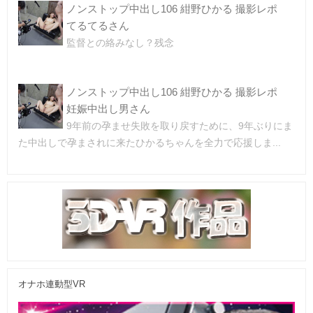
ノンストップ中出し106 紺野ひかる 撮影レポ
てるてるさん
監督との絡みなし？残念
ノンストップ中出し106 紺野ひかる 撮影レポ
妊娠中出し男さん
9年前の孕ませ失敗を取り戻すために、9年ぶりにま
た中出しで孕まされに来たひかるちゃんを全力で応援しま...
オナホ連動型VR