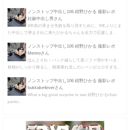
ノンストップ中出し106 紺野ひかる 撮影レポ
妊娠中出し男さん
9年前の孕ませ失敗を取り戻すために、9年ぶりにま
た中出しで孕まされに来たひかるちゃんを全力で応援しま...
ノンストップ中出し106 紺野ひかる 撮影レポ
Mennoさん
ほんとそれ！バック減らして黒ソファ増やすべき。
射精がしっかり映るし、精液垂れ流しのシーンがエロすぎる...
ノンストップ中出し106 紺野ひかる 撮影レポ
bukkake4everさん
What a big great surprise to see 紺野ひかるchan
partici...