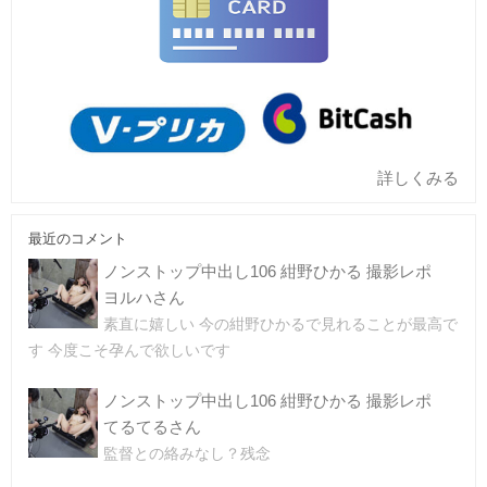
詳しくみる
最近のコメント
ノンストップ中出し106 紺野ひかる 撮影レポ
ヨルハさん
素直に嬉しい 今の紺野ひかるで見れることが最高で
す 今度こそ孕んで欲しいです
ノンストップ中出し106 紺野ひかる 撮影レポ
てるてるさん
監督との絡みなし？残念