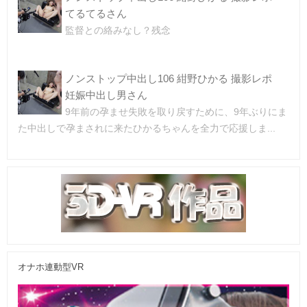
てるてるさん
監督との絡みなし？残念
ノンストップ中出し106 紺野ひかる 撮影レポ
妊娠中出し男さん
9年前の孕ませ失敗を取り戻すために、9年ぶりにま
た中出しで孕まされに来たひかるちゃんを全力で応援しま...
オナホ連動型VR