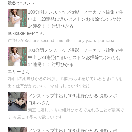
最近のコメント
100分間ノンストップ撮影、ノーカット編集で生
中出し28連発に追いピストンお掃除でぶっかけ
14連発！！ 紺野ひかる
bukkake4everさん
紺野ひかるchans second time after many years, participa...
100分間ノンストップ撮影、ノーカット編集で生
中出し28連発に追いピストンお掃除でぶっかけ
14連発！！ 紺野ひかる
エリーさん
2回目の紺野ひかるの出演。 相変わらず感じているときに舌を
出す仕草がかわいい。 今回もしっかり中出し...
ノンストップ中出し106 紺野ひかる 撮影レポ
ヨルハさん
素直に嬉しい 今の紺野ひかるで見れることが最高で
す 今度こそ孕んで欲しいです
ノンストップ中出し106 紺野ひかる 撮影レポ