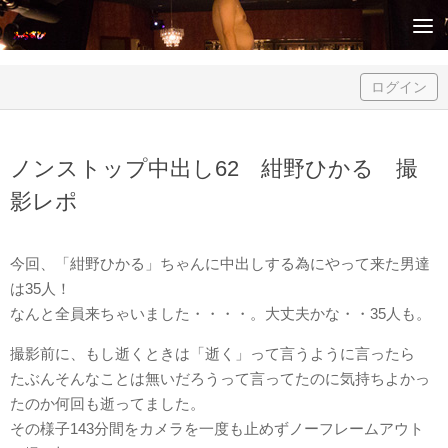
Skip to content
ログイン
ノンストップ中出し62 紺野ひかる 撮
影レポ
今回、「紺野ひかる」ちゃんに中出しする為にやって来た男達
は35人！
なんと全員来ちゃいました・・・・。大丈夫かな・・35人も。
撮影前に、もし逝くときは「逝く」って言うように言ったら
たぶんそんなことは無いだろうって言ってたのに気持ちよかっ
たのか何回も逝ってました。
その様子143分間をカメラを一度も止めずノーフレームアウト