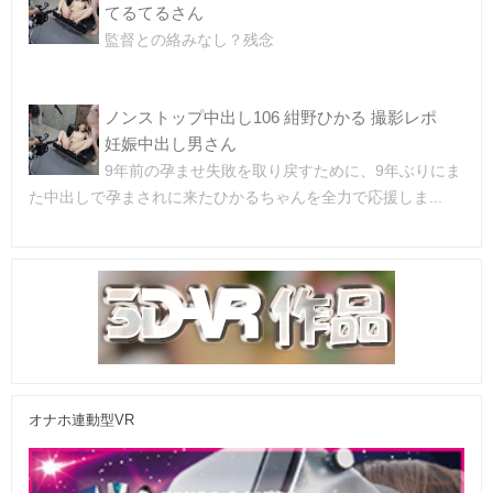
てるてるさん
監督との絡みなし？残念
ノンストップ中出し106 紺野ひかる 撮影レポ
妊娠中出し男さん
9年前の孕ませ失敗を取り戻すために、9年ぶりにま
た中出しで孕まされに来たひかるちゃんを全力で応援しま...
オナホ連動型VR