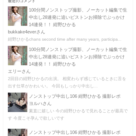
最近のコメント
100分間ノンストップ撮影、ノーカット編集で生
中出し28連発に追いピストンお掃除でぶっかけ
14連発！！ 紺野ひかる
bukkake4everさん
紺野ひかるchans second time after many years, participa...
100分間ノンストップ撮影、ノーカット編集で生
中出し28連発に追いピストンお掃除でぶっかけ
14連発！！ 紺野ひかる
エリーさん
2回目の紺野ひかるの出演。 相変わらず感じているときに舌を
出す仕草がかわいい。 今回もしっかり中出し...
ノンストップ中出し106 紺野ひかる 撮影レポ
ヨルハさん
素直に嬉しい 今の紺野ひかるで見れることが最高で
す 今度こそ孕んで欲しいです
ノンストップ中出し106 紺野ひかる 撮影レポ