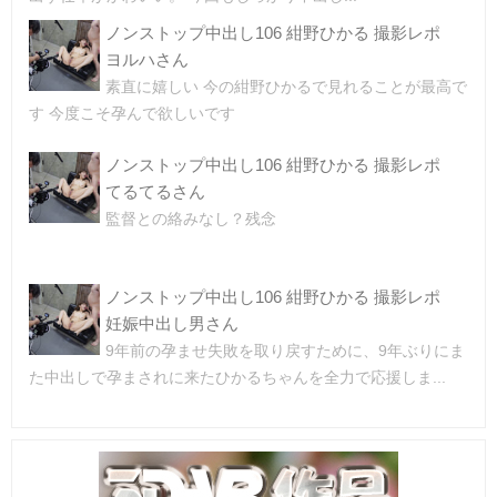
ノンストップ中出し106 紺野ひかる 撮影レポ
ヨルハさん
素直に嬉しい 今の紺野ひかるで見れることが最高で
す 今度こそ孕んで欲しいです
ノンストップ中出し106 紺野ひかる 撮影レポ
てるてるさん
監督との絡みなし？残念
ノンストップ中出し106 紺野ひかる 撮影レポ
妊娠中出し男さん
9年前の孕ませ失敗を取り戻すために、9年ぶりにま
た中出しで孕まされに来たひかるちゃんを全力で応援しま...