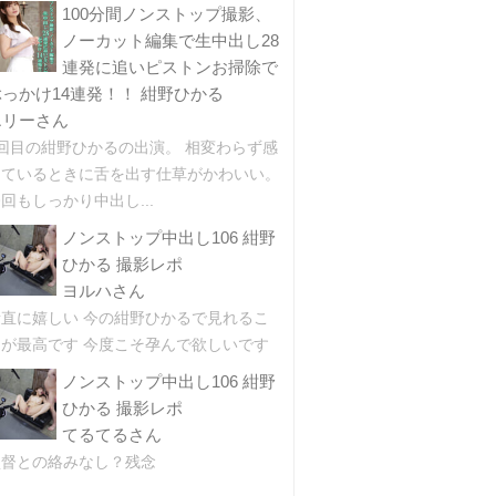
100分間ノンストップ撮影、
ノーカット編集で生中出し28
連発に追いピストンお掃除で
ぶっかけ14連発！！ 紺野ひかる
エリーさん
2回目の紺野ひかるの出演。 相変わらず感
じているときに舌を出す仕草がかわいい。
回もしっかり中出し...
ノンストップ中出し106 紺野
ひかる 撮影レポ
ヨルハさん
素直に嬉しい 今の紺野ひかるで見れるこ
とが最高です 今度こそ孕んで欲しいです
ノンストップ中出し106 紺野
ひかる 撮影レポ
てるてるさん
監督との絡みなし？残念