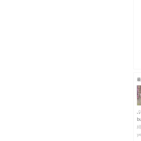
最
b
紺
ye