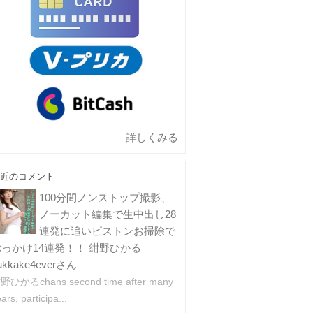
詳しくみる
近のコメント
100分間ノンストップ撮影、
ノーカット編集で生中出し28
連発に追いピストンお掃除で
ぶっかけ14連発！！ 紺野ひかる
ukkake4everさん
野ひかるchans second time after many
ars, participa...