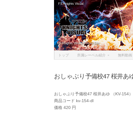
FS.Knights Visual
Skip to content
FS.Knights Visual Official Site
トップ
所属レーベル紹介
無料動画
おしゃぶり予備校47 桜井あゆ
おしゃぶり予備校47 桜井あゆ （KV-15
商品コード kv-154-dl
価格 420 円