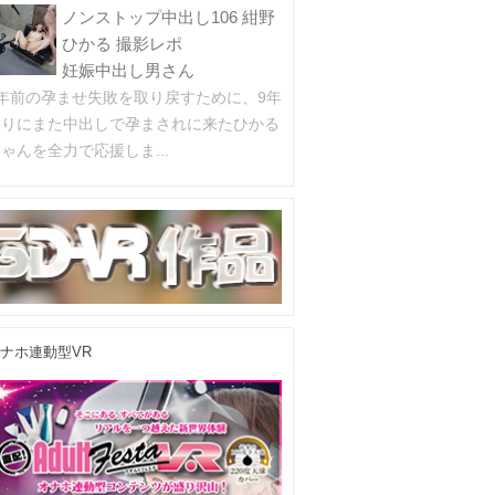
ノンストップ中出し106 紺野
ひかる 撮影レポ
妊娠中出し男さん
9年前の孕ませ失敗を取り戻すために、9年
ぶりにまた中出しで孕まされに来たひかる
ゃんを全力で応援しま...
ナホ連動型VR