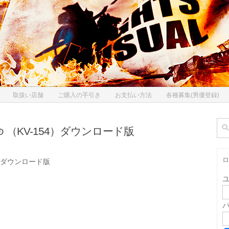
取扱い店舗
ご購入の手引き
お支払い方法
各種募集(男優登録)
検
 （KV-154）ダウンロード版
索:
ロ
4）ダウンロード版