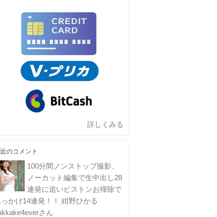
詳しくみる
近のコメント
100分間ノンストップ撮影、
ノーカット編集で生中出し28
連発に追いピストンお掃除で
ぶっかけ14連発！！ 紺野ひかる
ukkake4everさん