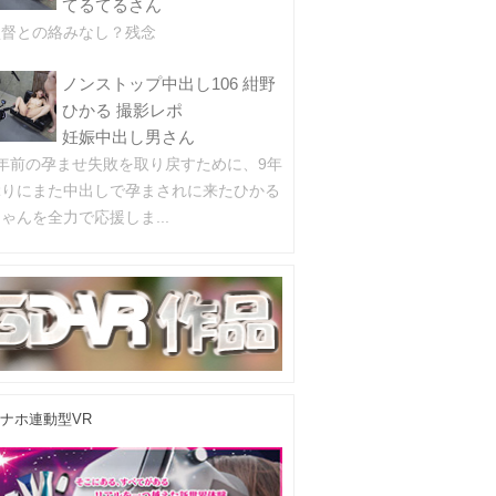
てるてるさん
監督との絡みなし？残念
ノンストップ中出し106 紺野
ひかる 撮影レポ
妊娠中出し男さん
9年前の孕ませ失敗を取り戻すために、9年
ぶりにまた中出しで孕まされに来たひかる
ゃんを全力で応援しま...
ナホ連動型VR