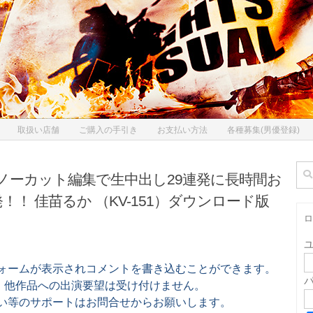
取扱い店舗
ご購入の手引き
お支払い方法
各種募集(男優登録)
検
、ノーカット編集で生中出し29連発に長時間お
索:
！ 佳苗るか （KV-151）ダウンロード版
ロ
フォームが表示されコメントを書き込むことができます。
。他作品への出演要望は受け付けません。
しい等のサポートはお問合せからお願いします。