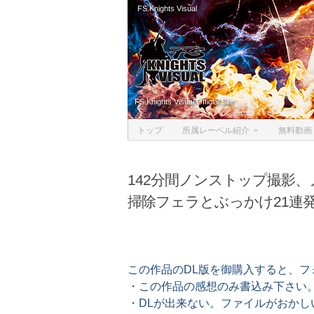
FS.Knights Visual
Skip to content
FS.Knights Visual Official Site
トップ
所属レーベル紹介
無料動画
142分間ノンストップ撮影
掃除フェラとぶっかけ21連発！
この作品のDL版を御購入すると、
・この作品の感想のみ書込み下さい
・DLが出来ない。ファイルがおか