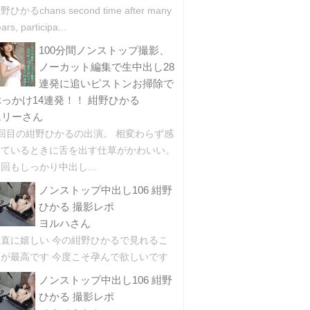
野ひかるchans second time after many
ars, participa...
100分間ノンストップ撮影、
ノーカット編集で生中出し28
連発に追いピストンお掃除で
ぶっかけ14連発！！ 紺野ひかる
エリーさん
2回目の紺野ひかるの出演。 相変わらず感
じているときに舌を出す仕草がかわいい。
回もしっかり中出し...
ノンストップ中出し106 紺野
ひかる 撮影レポ
ヨルハさん
素直に嬉しい 今の紺野ひかるで見れるこ
とが最高です 今度こそ孕んで欲しいです
ノンストップ中出し106 紺野
ひかる 撮影レポ