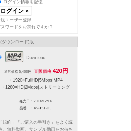
ログイン情報を記憶
新規ユーザー登録
パスワードをお忘れですか ?
L(ダウンロード)版
Download
420円
直販価格
通常価格 5,400円
・1920×FullHD|5Mbps|MP4
・1280×HD|2Mdps|ストリーミング
発売日：
2014/12/14
品番 ：
KV-151-DL
「規約」「ご購入の手引き」をよく読
み。無料動画、サンプル動画をお持ち