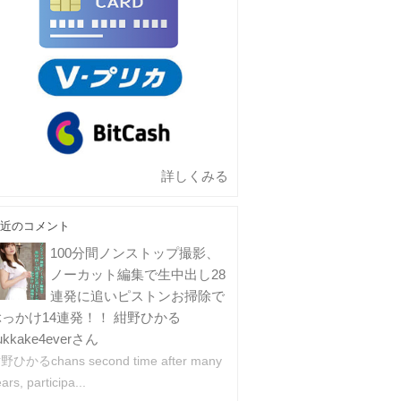
詳しくみる
近のコメント
100分間ノンストップ撮影、
ノーカット編集で生中出し28
連発に追いピストンお掃除で
ぶっかけ14連発！！ 紺野ひかる
ukkake4everさん
野ひかるchans second time after many
ars, participa...