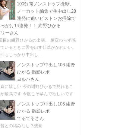
100分間ノンストップ撮影、
ノーカット編集で生中出し28
連発に追いピストンお掃除で
ぶっかけ14連発！！ 紺野ひかる
エリーさん
2回目の紺野ひかるの出演。 相変わらず感
じているときに舌を出す仕草がかわいい。
回もしっかり中出し...
ノンストップ中出し106 紺野
ひかる 撮影レポ
ヨルハさん
素直に嬉しい 今の紺野ひかるで見れるこ
とが最高です 今度こそ孕んで欲しいです
ノンストップ中出し106 紺野
ひかる 撮影レポ
てるてるさん
監督との絡みなし？残念