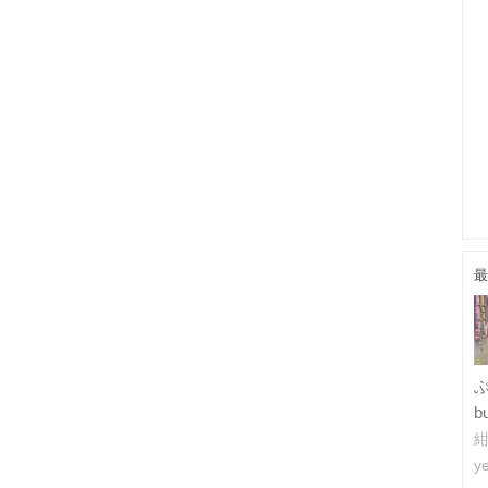
最
b
紺
ye