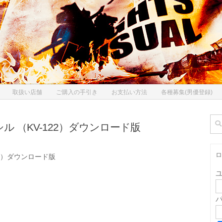
取扱い店舗
ご購入の手引き
お支払い方法
各種募集(男優登録)
検
ル （KV-122）ダウンロード版
索:
ロ
22）ダウンロード版