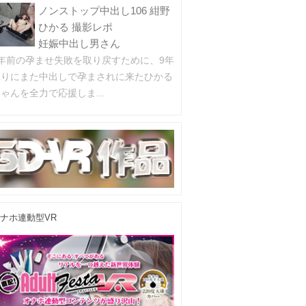
ノンストップ中出し106 紺野
ひかる 撮影レポ
妊娠中出し男さん
9年前の孕ませ失敗を取り戻すために、9年
ぶりにまた中出しで孕まされに来たひかる
ゃんを全力で応援しま...
ナホ連動型VR