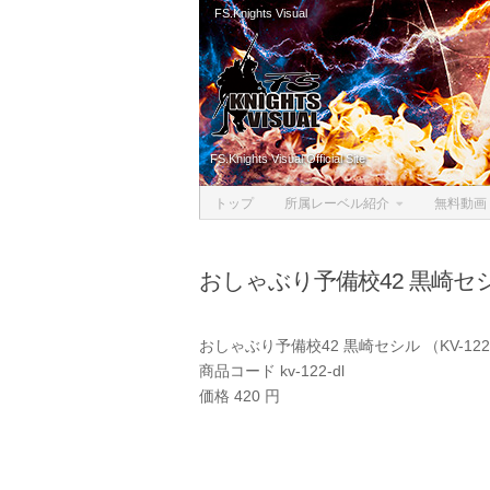
FS.Knights Visual
Skip to content
FS.Knights Visual Official Site
トップ
所属レーベル紹介
無料動画
おしゃぶり予備校42 黒崎セシ
おしゃぶり予備校42 黒崎セシル （KV-1
商品コード kv-122-dl
価格 420 円