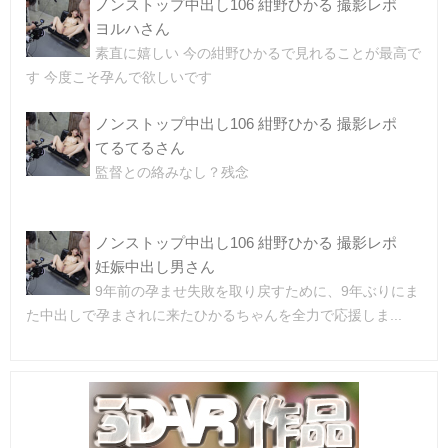
ノンストップ中出し106 紺野ひかる 撮影レポ
ヨルハさん
素直に嬉しい 今の紺野ひかるで見れることが最高で
す 今度こそ孕んで欲しいです
ノンストップ中出し106 紺野ひかる 撮影レポ
てるてるさん
監督との絡みなし？残念
ノンストップ中出し106 紺野ひかる 撮影レポ
妊娠中出し男さん
9年前の孕ませ失敗を取り戻すために、9年ぶりにま
た中出しで孕まされに来たひかるちゃんを全力で応援しま...