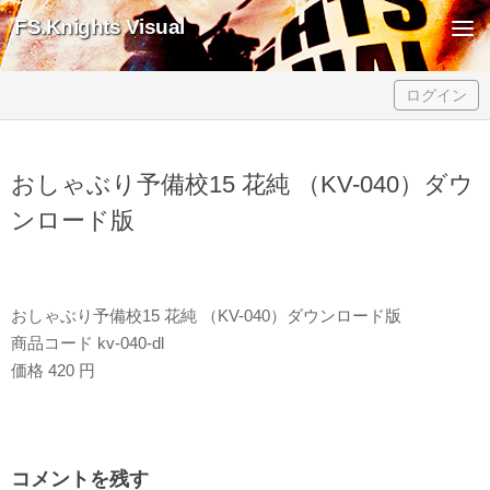
FS.Knights Visual
Skip to content
ログイン
おしゃぶり予備校15 花純 （KV-040）ダウ
ンロード版
おしゃぶり予備校15 花純 （KV-040）ダウンロード版
商品コード kv-040-dl
価格 420 円
コメントを残す