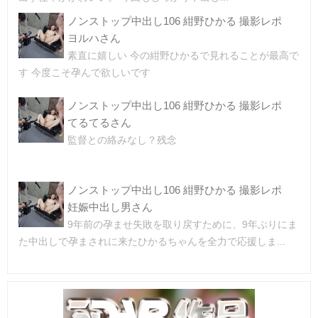
ノンストップ中出し106 紺野ひかる 撮影レポ
ヨルハさん
素直に嬉しい 今の紺野ひかるで見れることが最高で
す 今度こそ孕んで欲しいです
ノンストップ中出し106 紺野ひかる 撮影レポ
てるてるさん
監督との絡みなし？残念
ノンストップ中出し106 紺野ひかる 撮影レポ
妊娠中出し男さん
9年前の孕ませ失敗を取り戻すために、9年ぶりにま
た中出しで孕まされに来たひかるちゃんを全力で応援しま...