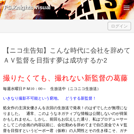
FS.Knights Visual
Skip to content
ログイン
【ニコ生告知】こんな時代に会社を辞めて
ＡＶ監督を目指す夢は成功するか2
撮りたくても、撮れない新監督の葛藤
毎週水曜日ＰＭ10：00～ 生放送中（ニコニコ生放送）
いきなり撮影不可能という窮地。 どうする新監督！
処女作の主演女優さんを次回の生放送で発表！のはずでしたが無理にな
りました。 通常、このようなネガティブな情報は公開しないのが得策
かもしれません。しかし、前回もお伝えした通り、私はプロデューサー
としてこの企画の内容以前に、会社勤めを辞めてまで自己資金でＡＶ監
督を目指すというピーポー君（仮称）の人間性とその生き様こそ、ガチ