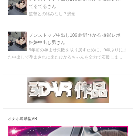
てるてるさん
監督との絡みなし？残念
ノンストップ中出し106 紺野ひかる 撮影レポ
妊娠中出し男さん
9年前の孕ませ失敗を取り戻すために、9年ぶりにま
た中出しで孕まされに来たひかるちゃんを全力で応援しま...
オナホ連動型VR