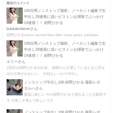
最近のコメント
100分間ノンストップ撮影、ノーカット編集で生
中出し28連発に追いピストンお掃除でぶっかけ
14連発！！ 紺野ひかる
bukkake4everさん
紺野ひかるchans second time after many years, participa...
100分間ノンストップ撮影、ノーカット編集で生
中出し28連発に追いピストンお掃除でぶっかけ
14連発！！ 紺野ひかる
エリーさん
2回目の紺野ひかるの出演。 相変わらず感じているときに舌を
出す仕草がかわいい。 今回もしっかり中出し...
ノンストップ中出し106 紺野ひかる 撮影レポ
ヨルハさん
素直に嬉しい 今の紺野ひかるで見れることが最高で
す 今度こそ孕んで欲しいです
ノンストップ中出し106 紺野ひかる 撮影レポ