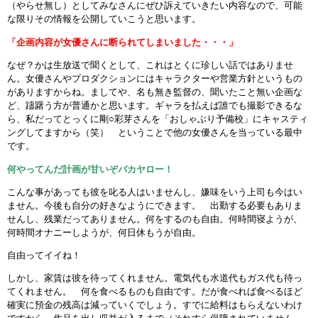
（やらせ無し）としてみなさんにぜひ訴えていきたい内容なので、可能
な限りその情報を公開していこうと思います。
「企画内容が女優さんに断られてしまいました・・・」
なぜ？かは生放送で聞くとして、これはとくに珍しい話ではありませ
ん。女優さんやプロダクションにはキャラクターや営業方針というもの
がありますからね。ましてや、名も無き監督の、聞いたこと無い企画な
ど、躊躇う方が普通かと思います。ギャラを払えば誰でも撮影できるな
ら、私だってとっくに剛○彩芽さんを「おしゃぶり予備校」にキャスティ
ングしてますから（笑） ということで他の女優さんを当っている最中
です。
何やってんだ計画が甘いぞバカヤロー！
こんな事があっても彼を叱る人はいませんし、嫌味をいう上司も今はい
ません。今後も自分の好きなようにできます。 出勤する必要もありま
せんし、残業だってありません。何をするのも自由。何時間寝ようが、
何時間オナニーしようが、何日休もうが自由。
自由ってイイね！
しかし、家賃は彼を待ってくれません。電気代も水道代もガス代も待っ
てくれません。 何を食べるものも自由です。だが食べれば食べるほど
確実に預金の残高は減っていくでしょう。すでに給料はもらえないわけ