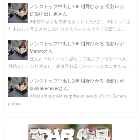
ノンストップ中出し106 紺野ひかる 撮影レポ
妊娠中出し男さん
9年前の孕ませ失敗を取り戻すために、9年ぶりにま
た中出しで孕まされに来たひかるちゃんを全力で応援しま...
ノンストップ中出し106 紺野ひかる 撮影レポ
Mennoさん
ほんとそれ！バック減らして黒ソファ増やすべき。
射精がしっかり映るし、精液垂れ流しのシーンがエロすぎる...
ノンストップ中出し106 紺野ひかる 撮影レポ
bukkake4everさん
What a big great surprise to see 紺野ひかるchan
partici...