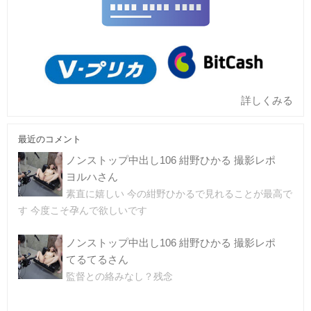
詳しくみる
最近のコメント
ノンストップ中出し106 紺野ひかる 撮影レポ
ヨルハさん
素直に嬉しい 今の紺野ひかるで見れることが最高で
す 今度こそ孕んで欲しいです
ノンストップ中出し106 紺野ひかる 撮影レポ
てるてるさん
監督との絡みなし？残念