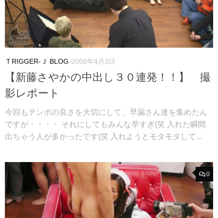
ＴRIGGER-Ｊ BLOG
2008年4月3日
【新藤さやかの中出し３０連発！！】 撮
影レポート
今回もテンポの良さを大切にして、早漏さん達を集めたん
ですが・・・・ それにしてもみんな早すぎ(笑 入れた瞬間
出ちゃう人が多かったです(笑 入れようとモタモタして...
0