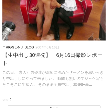
ＴRIGGER-Ｊ BLOG
2007年6月16日
【生中出し30連発】 6月16日撮影レポー
ト
この日、 素人汁男優達が溜めに溜めたザーメンを思いっき
り中出ししにやって来ました。 時間も無いのでジャケ写も
そこそこに生挿入。 そのまま全員中出し30発!!+暴...
test 2