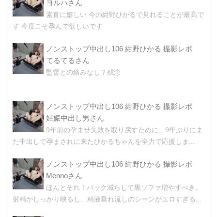
ヨルハさん
素直に嬉しい 今の紺野ひかるで見れることが最高で
す 今度こそ孕んで欲しいです
ノンストップ中出し106 紺野ひかる 撮影レポ
てるてるさん
監督との絡みなし？残念
ノンストップ中出し106 紺野ひかる 撮影レポ
妊娠中出し男さん
9年前の孕ませ失敗を取り戻すために、9年ぶりにま
た中出しで孕まされに来たひかるちゃんを全力で応援しま...
ノンストップ中出し106 紺野ひかる 撮影レポ
Mennoさん
ほんとそれ！バック減らして黒ソファ増やすべき。
射精がしっかり映るし、精液垂れ流しのシーンがエロすぎる...