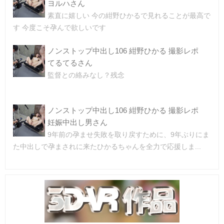
ヨルハさん
素直に嬉しい 今の紺野ひかるで見れることが最高で
す 今度こそ孕んで欲しいです
ノンストップ中出し106 紺野ひかる 撮影レポ
てるてるさん
監督との絡みなし？残念
ノンストップ中出し106 紺野ひかる 撮影レポ
妊娠中出し男さん
9年前の孕ませ失敗を取り戻すために、9年ぶりにま
た中出しで孕まされに来たひかるちゃんを全力で応援しま...