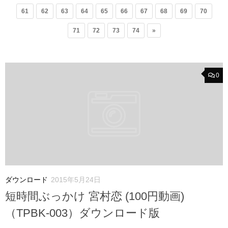
61
62
63
64
65
66
67
68
69
70
71
72
73
74
»
0
ダウンロード
2015年5月24日
短時間ぶっかけ 宮村恋 (100円動画)
（TPBK-003）ダウンロード版