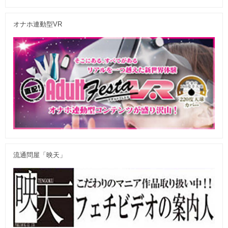
オナホ連動型VR
流通問屋「映天」