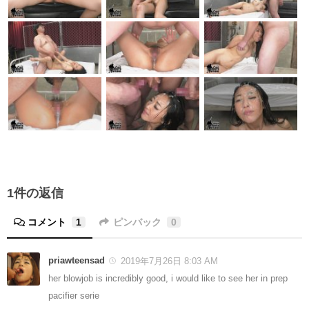
1件の返信
コメント
1
ピンバック
0
priawteensad
2019年7月26日 8:03 AM
her blowjob is incredibly good, i would like to see her in prep
pacifier serie