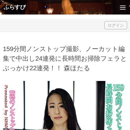
ふらすぴ
Skip to content
ログイン
159分間ノンストップ撮影、ノーカット編
集で中出し24連発に長時間お掃除フェラと
ぶっかけ22連発！！ 森ほたる