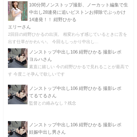
100分間ノンストップ撮影、ノーカット編集で生
中出し28連発に追いピストンお掃除でぶっかけ
14連発！！ 紺野ひかる
エリーさん
2回目の紺野ひかるの出演。 相変わらず感じているときに舌を
出す仕草がかわいい。 今回もしっかり中出し...
ノンストップ中出し106 紺野ひかる 撮影レポ
ヨルハさん
素直に嬉しい 今の紺野ひかるで見れることが最高で
す 今度こそ孕んで欲しいです
ノンストップ中出し106 紺野ひかる 撮影レポ
てるてるさん
監督との絡みなし？残念
ノンストップ中出し106 紺野ひかる 撮影レポ
妊娠中出し男さん