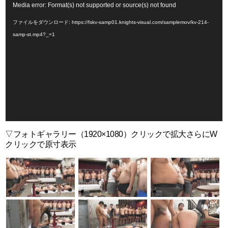
動
Media error: Format(s) not supported or source(s) not found
画
ファイルをダウンロード: https://fskv-samp01.knights-visual.com/samplemov/kv-214-
プ
samp-st.mp4?_=1
レ
ー
ヤ
ー
▽フォトギャラリー（1920×1080）クリックで拡大さらにW
クリックで原寸表示