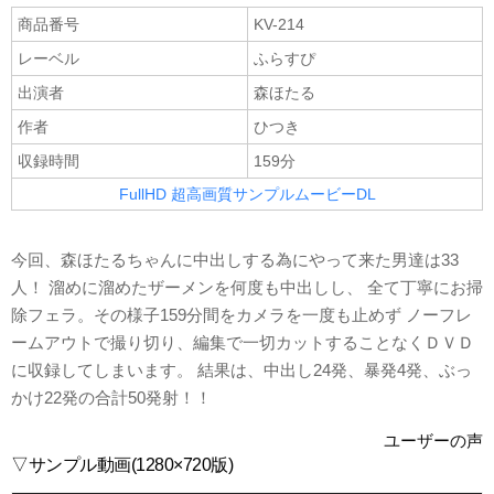
商品番号
KV-214
レーベル
ふらすぴ
出演者
森ほたる
作者
ひつき
収録時間
159分
FullHD 超高画質サンプルムービーDL
今回、森ほたるちゃんに中出しする為にやって来た男達は33
人！ 溜めに溜めたザーメンを何度も中出しし、 全て丁寧にお掃
除フェラ。その様子159分間をカメラを一度も止めず ノーフレ
ームアウトで撮り切り、編集で一切カットすることなくＤＶＤ
に収録してしまいます。 結果は、中出し24発、暴発4発、ぶっ
かけ22発の合計50発射！！
ユーザーの声
▽サンプル動画(1280×720版)