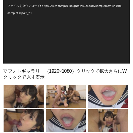
画
ファイルをダウンロード: https://fskv-samp01.knights-visual.com/samplemov/kv-108-
プ
samp-st.mp4?_=1
レ
ー
ヤ
ー
▽フォトギャラリー（1920×1080）クリックで拡大さらにW
クリックで原寸表示