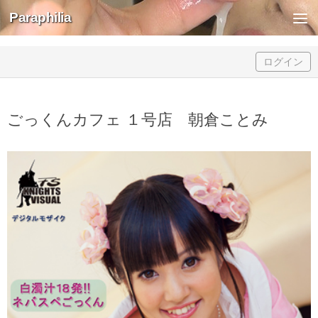
Paraphilia
Skip to content
ログイン
ごっくんカフェ １号店 朝倉ことみ