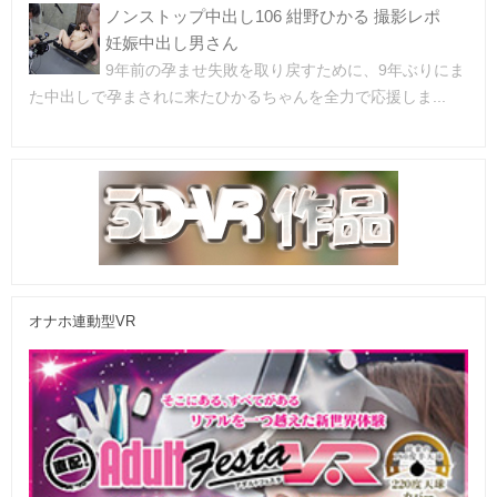
ノンストップ中出し106 紺野ひかる 撮影レポ
妊娠中出し男さん
9年前の孕ませ失敗を取り戻すために、9年ぶりにま
た中出しで孕まされに来たひかるちゃんを全力で応援しま...
オナホ連動型VR