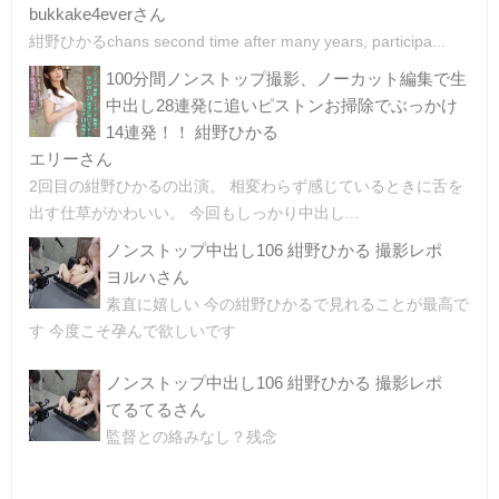
bukkake4everさん
紺野ひかるchans second time after many years, participa...
100分間ノンストップ撮影、ノーカット編集で生
中出し28連発に追いピストンお掃除でぶっかけ
14連発！！ 紺野ひかる
エリーさん
2回目の紺野ひかるの出演。 相変わらず感じているときに舌を
出す仕草がかわいい。 今回もしっかり中出し...
ノンストップ中出し106 紺野ひかる 撮影レポ
ヨルハさん
素直に嬉しい 今の紺野ひかるで見れることが最高で
す 今度こそ孕んで欲しいです
ノンストップ中出し106 紺野ひかる 撮影レポ
てるてるさん
監督との絡みなし？残念