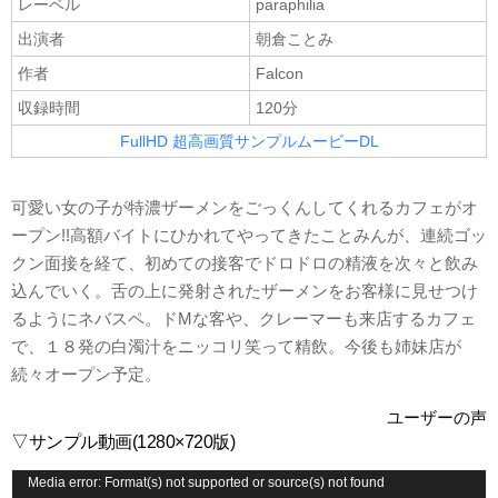
レーベル
paraphilia
出演者
朝倉ことみ
作者
Falcon
収録時間
120分
FullHD 超高画質サンプルムービーDL
可愛い女の子が特濃ザーメンをごっくんしてくれるカフェがオ
ープン!!高額バイトにひかれてやってきたことみんが、連続ゴッ
クン面接を経て、初めての接客でドロドロの精液を次々と飲み
込んでいく。舌の上に発射されたザーメンをお客様に見せつけ
るようにネバスペ。ドMな客や、クレーマーも来店するカフェ
で、１８発の白濁汁をニッコリ笑って精飲。今後も姉妹店が
続々オープン予定。
ユーザーの声
▽サンプル動画(1280×720版)
動
Media error: Format(s) not supported or source(s) not found