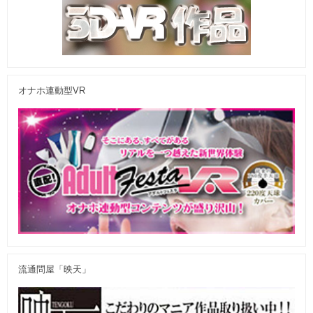
オナホ連動型VR
流通問屋「映天」