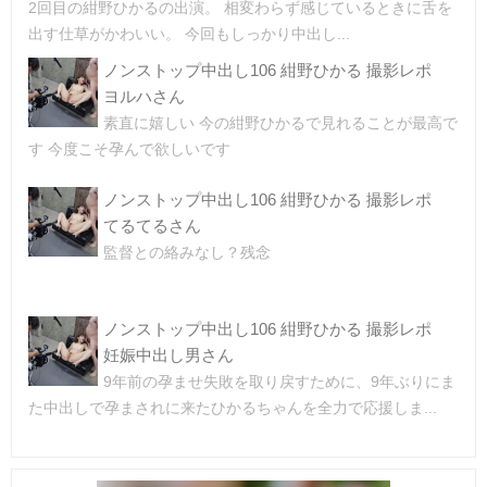
2回目の紺野ひかるの出演。 相変わらず感じているときに舌を
出す仕草がかわいい。 今回もしっかり中出し...
ノンストップ中出し106 紺野ひかる 撮影レポ
ヨルハさん
素直に嬉しい 今の紺野ひかるで見れることが最高で
す 今度こそ孕んで欲しいです
ノンストップ中出し106 紺野ひかる 撮影レポ
てるてるさん
監督との絡みなし？残念
ノンストップ中出し106 紺野ひかる 撮影レポ
妊娠中出し男さん
9年前の孕ませ失敗を取り戻すために、9年ぶりにま
た中出しで孕まされに来たひかるちゃんを全力で応援しま...