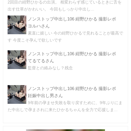
2回目の紺野ひかるの出演。 相変わらず感じているときに舌を
出す仕草がかわいい。 今回もしっかり中出し...
ノンストップ中出し106 紺野ひかる 撮影レポ
ヨルハさん
素直に嬉しい 今の紺野ひかるで見れることが最高で
す 今度こそ孕んで欲しいです
ノンストップ中出し106 紺野ひかる 撮影レポ
てるてるさん
監督との絡みなし？残念
ノンストップ中出し106 紺野ひかる 撮影レポ
妊娠中出し男さん
9年前の孕ませ失敗を取り戻すために、9年ぶりにま
た中出しで孕まされに来たひかるちゃんを全力で応援しま...