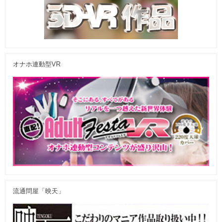
オナホ連動型VR
流通問屋「映天」