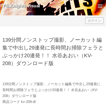
FS.Knights Visual
Skip to content
ログイン
139分間ノンストップ撮影、ノーカット編
集で中出し29連発に長時間お掃除フェラと
ぶっかけ20連発！！ 水谷あおい（KV-
208）ダウンロード版
139分間ノンストップ撮影、ノーカット編集で中出し29連発に
長時間お掃除フェラとぶっかけ20連発！！ 水谷あおい（KV-
208）ダウンロード版
商品コード kv-208-dl