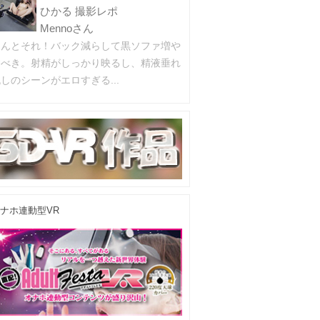
ひかる 撮影レポ
Mennoさん
ほんとそれ！バック減らして黒ソファ増や
すべき。射精がしっかり映るし、精液垂れ
しのシーンがエロすぎる...
ナホ連動型VR