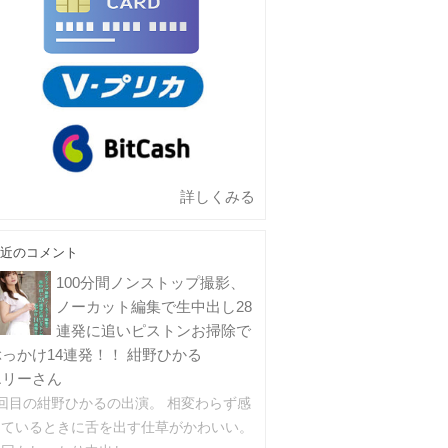
詳しくみる
近のコメント
100分間ノンストップ撮影、
ノーカット編集で生中出し28
連発に追いピストンお掃除で
ぶっかけ14連発！！ 紺野ひかる
エリーさん
2回目の紺野ひかるの出演。 相変わらず感
じているときに舌を出す仕草がかわいい。