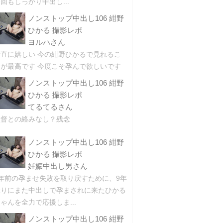
回もしっかり中出し...
ノンストップ中出し106 紺野
ひかる 撮影レポ
ヨルハさん
素直に嬉しい 今の紺野ひかるで見れるこ
とが最高です 今度こそ孕んで欲しいです
ノンストップ中出し106 紺野
ひかる 撮影レポ
てるてるさん
監督との絡みなし？残念
ノンストップ中出し106 紺野
ひかる 撮影レポ
妊娠中出し男さん
9年前の孕ませ失敗を取り戻すために、9年
ぶりにまた中出しで孕まされに来たひかる
ゃんを全力で応援しま...
ノンストップ中出し106 紺野