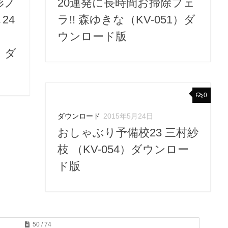
影ノ
20連発に長時間お掃除フェ
24
ラ!! 森ゆきな（KV-051）ダ
ェ
ウンロード版
3）ダ
0
ダウンロード
2015年5月24日
おしゃぶり予備校23 三村紗
枝 （KV-054）ダウンロー
ド版
50 / 74