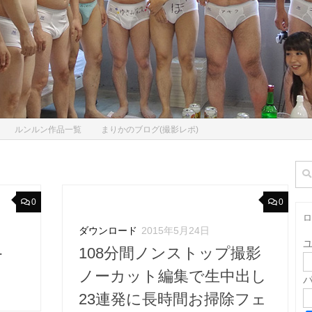
ルンルン作品一覧
まりかのブログ(撮影レポ)
検
索:
0
0
ロ
ダウンロード
2015年5月24日
-
108分間ノンストップ撮影
ノーカット編集で生中出し
23連発に長時間お掃除フェ